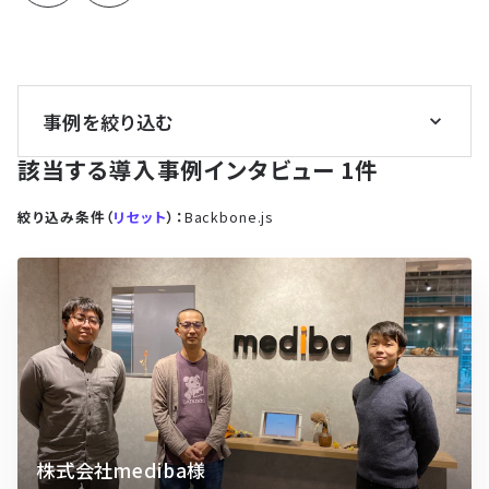
事例を絞り込む
該当する導入事例インタビュー
1
件
絞り込み条件（
リセット
）：
Backbone.js
株式会社mediba様