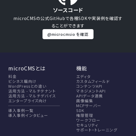
ソースコード
microCMSの公式GitHubで
各種SDKや実装例を確認す
ることができます
@microcmsio を確認
microCMSとは
機能
料金
エディタ
ビシネス職向け
カスタムフィールド
WordPressとの違い
コンテンツAPI
活用方法 - マルチテナント
マネジメントAPI
活用方法 - マルチデバイス
APIデータ連携
エンタープライズ向け
画像編集
MCPサーバー
導入事例一覧
SDK
導入事例インタビュー
権限管理
ワークフロー
セキュリティ
サポート・トレーニング