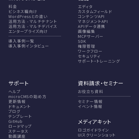
料金
エディタ
ビシネス職向け
カスタムフィールド
WordPressとの違い
コンテンツAPI
活用方法 - マルチテナント
マネジメントAPI
活用方法 - マルチデバイス
APIデータ連携
エンタープライズ向け
画像編集
MCPサーバー
導入事例一覧
SDK
導入事例インタビュー
権限管理
ワークフロー
セキュリティ
サポート・トレーニング
サポート
資料請求・セミナー
ヘルプ
お役立ち資料
microCMSの始め方
セミナー情報
更新情報
イベント情報
ドキュメント
ブログ
テンプレート
メディアキット
GitHub
ロードマップ
ロゴガイドライン
ステータス
UIスクリーンショット
動画講座