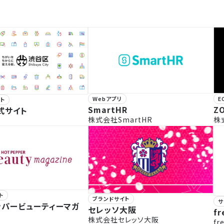
Webアプリ
E
ト
SmartHR
Z
式サイト
株式会社SmartHR
株
ト
ブランドサイト
サ
ッパービューティーマガ
セレッソ大阪
fr
株式会社セレッソ大阪
f