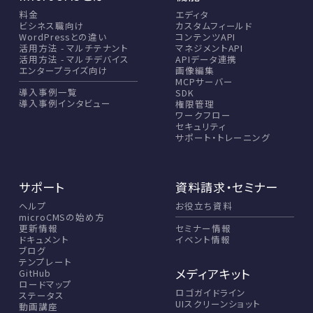
料金
エディタ
ビシネス職向け
カスタムフィールド
WordPressとの違い
コンテンツAPI
活用方法 - マルチテナント
マネジメントAPI
活用方法 - マルチデバイス
APIデータ連携
エンタープライズ向け
画像編集
MCPサーバー
導入事例一覧
SDK
導入事例インタビュー
権限管理
ワークフロー
セキュリティ
サポート・トレーニング
サポート
資料請求・セミナー
ヘルプ
お役立ち資料
microCMSの始め方
セミナー情報
更新情報
イベント情報
ドキュメント
ブログ
テンプレート
メディアキット
GitHub
ロードマップ
ロゴガイドライン
ステータス
UIスクリーンショット
動画講座