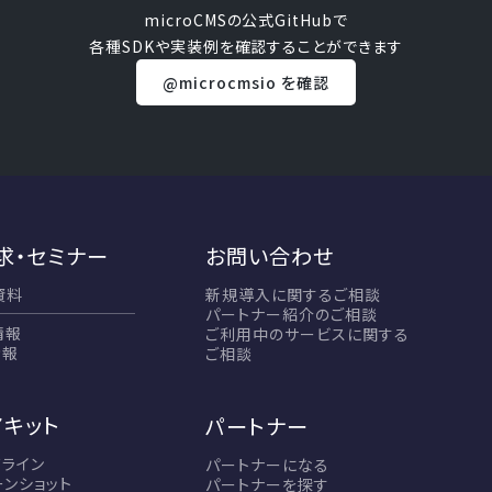
microCMSの公式GitHubで
各種SDKや実装例を確認することができます
@microcmsio を確認
求・セミナー
お問い合わせ
資料
新規導入に関するご相談
パートナー紹介のご相談
情報
ご利用中のサービスに関する
情報
ご相談
アキット
パートナー
ドライン
パートナーになる
ーンショット
パートナーを探す