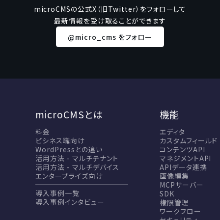
microCMSの公式X（旧Twitter）をフォローして
最新情報を受け取ることができます
@micro_cms をフォロー
microCMSとは
機能
料金
エディタ
ビシネス職向け
カスタムフィールド
WordPressとの違い
コンテンツAPI
活用方法 - マルチテナント
マネジメントAPI
活用方法 - マルチデバイス
APIデータ連携
エンタープライズ向け
画像編集
MCPサーバー
導入事例一覧
SDK
導入事例インタビュー
権限管理
ワークフロー
セキュリティ