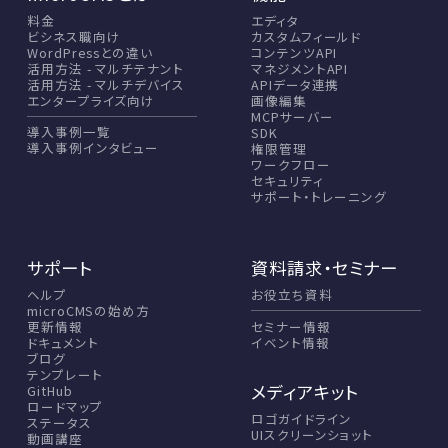
料金
エディタ
ビシネス職向け
カスタムフィールド
WordPressとの違い
コンテンツAPI
活用方法 - マルチテナント
マネジメントAPI
活用方法 - マルチデバイス
APIデータ連携
エンタープライズ向け
画像編集
MCPサーバー
導入事例一覧
SDK
導入事例インタビュー
権限管理
ワークフロー
セキュリティ
サポート・トレーニング
サポート
資料請求・セミナー
ヘルプ
お役立ち資料
microCMSの始め方
セミナー情報
更新情報
イベント情報
ドキュメント
ブログ
テンプレート
メディアキット
GitHub
ロードマップ
ロゴガイドライン
ステータス
UIスクリーンショット
動画講座